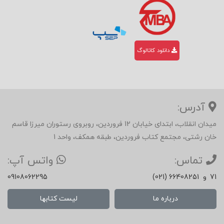
دانلود کاتالوگ
آدرس:
میدان انقلاب، ابتدای خیابان 12 فروردین، روبروی رستوران میرزا قاسم
خان رشتی، مجتمع کتاب فروردین، طبقه همکف، واحد 1
تماس:
واتس آپ:
71
و
(021) 66408251
09108062295
درباره ما
لیست کتابها