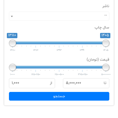
ناشر
--
سال چاپ
1380
1405
1380
1386
1393
1399
1405
قیمت (تومان)
1000
1250750
2500500
3750250
5000000
تا
5,000,000
از
1,000
جستجو