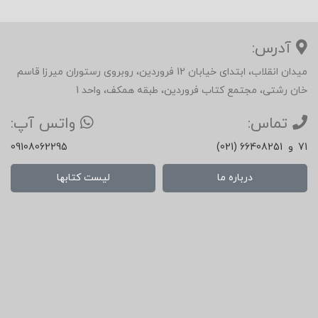
آدرس:
میدان انقلاب، ابتدای خیابان 12 فروردین، روبروی رستوران میرزا قاسم
خان رشتی، مجتمع کتاب فروردین، طبقه همکف، واحد 1
تماس:
واتس آپ:
71
و
(021) 66408251
09108062295
درباره ما
لیست کتابها