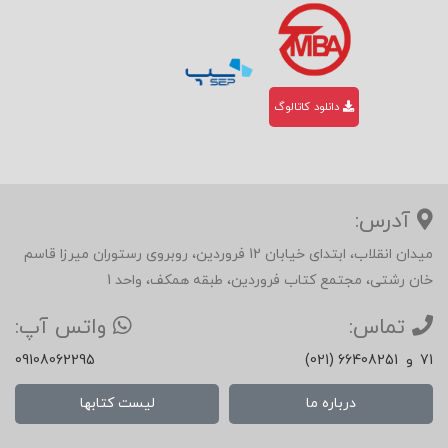
دانلود کاتالوگ
آدرس:
میدان انقلاب، ابتدای خیابان 12 فروردین، روبروی رستوران میرزا قاسم
خان رشتی، مجتمع کتاب فروردین، طبقه همکف، واحد 1
تماس:
واتس آپ:
71
و
(021) 66408251
09108062295
درباره ما
لیست کتابها