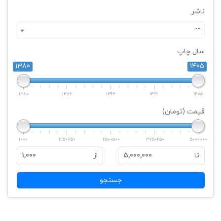
ناشر
--
سال چاپ
1380
1405
1380
1386
1393
1399
1405
قیمت (تومان)
1000
1250750
2500500
3750250
5000000
تا
5,000,000
از
1,000
جستجو