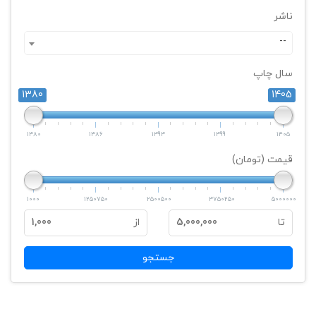
ناشر
--
سال چاپ
1380
1405
1380
1386
1393
1399
1405
قیمت (تومان)
1000
1250750
2500500
3750250
5000000
تا
5,000,000
از
1,000
جستجو