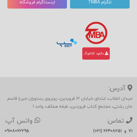
تلگرام TMBA
اینستاگرام فروشگاه
دانلود کاتالوگ
آدرس:
میدان انقلاب، ابتدای خیابان 12 فروردین، روبروی رستوران میرزا قاسم
خان رشتی، مجتمع کتاب فروردین، طبقه همکف، واحد 1
تماس:
واتس آپ:
71
و
(021) 66408251
09108062295