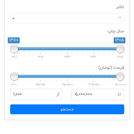
ناشر
--
سال چاپ
1380
1405
1380
1386
1393
1399
1405
قیمت (تومان)
1000
1250750
2500500
3750250
5000000
تا
5,000,000
از
1,000
جستجو