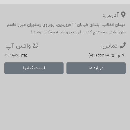
آدرس:
میدان انقلاب، ابتدای خیابان 12 فروردین، روبروی رستوران میرزا قاسم
خان رشتی، مجتمع کتاب فروردین، طبقه همکف، واحد 1
تماس:
واتس آپ:
71
و
(021) 66408251
09108062295
درباره ما
لیست کتابها