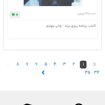
470,000
تومان
کتاب برنامه ریزی برند - چاپ چهارم
...
8
7
6
5
4
3
2
1
35
34