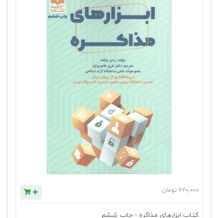
620,000
تومان
کتاب ابزارهای مذاکره - چاپ ششم