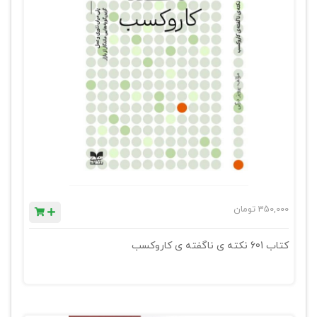
350,000
تومان
کتاب 601 نکته ی ناگفته ی کاروکسب