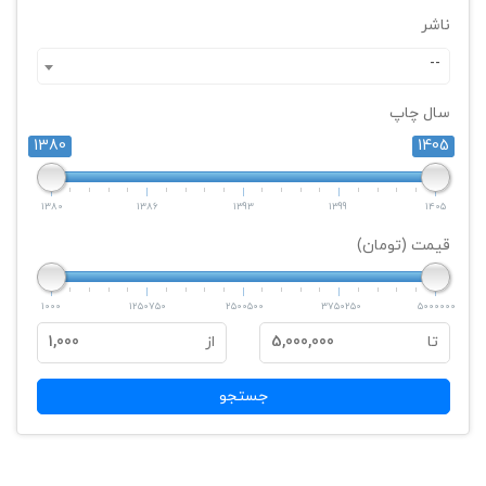
ناشر
--
سال چاپ
1380
1405
1380
1386
1393
1399
1405
قیمت (تومان)
1000
1250750
2500500
3750250
5000000
تا
5,000,000
از
1,000
جستجو