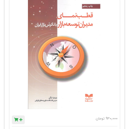
930,000
تومان