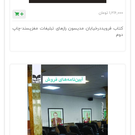
1,216,000
تومان
کتاب فرویددرخیابان مدیسون رازهای تبلیغات مغزپسند-چاپ
دوم