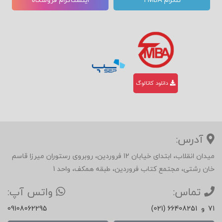
تلگرام TMBA
اینستاگرام فروشگاه
دانلود کاتالوگ
آدرس:
میدان انقلاب، ابتدای خیابان 12 فروردین، روبروی رستوران میرزا قاسم
خان رشتی، مجتمع کتاب فروردین، طبقه همکف، واحد 1
تماس:
واتس آپ:
71
و
(021) 66408251
09108062295