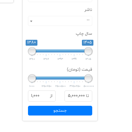
ناشر
--
سال چاپ
1380
1405
1380
1386
1393
1399
1405
قیمت (تومان)
1000
1250750
2500500
3750250
5000000
تا
5,000,000
از
1,000
جستجو