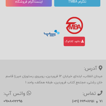
تلگرام TMBA
اینستاگرام فروشگاه
دانلود کاتالوگ
آدرس:
میدان انقلاب، ابتدای خیابان 12 فروردین، روبروی رستوران میرزا قاسم
خان رشتی، مجتمع کتاب فروردین، طبقه همکف، واحد 1
تماس:
واتس آپ:
71
و
(021) 66408251
09108062295