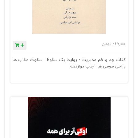
265,000
تومان
کتاب چم و خم مدیریت - روایط یک سقوط : سکوت عقاب ها
وراجی طوطی ها - چاپ دوازدهم