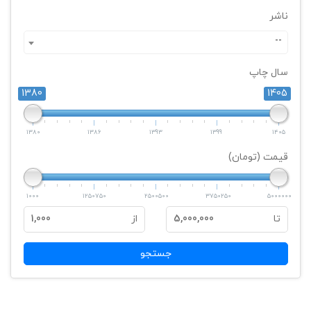
ناشر
--
سال چاپ
1380
1405
1380
1386
1393
1399
1405
قیمت (تومان)
1000
1250750
2500500
3750250
5000000
تا
5,000,000
از
1,000
جستجو