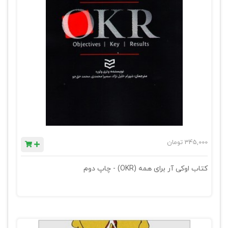
345,000
تومان
کتاب اوکی آر برای همه (OKR) - چاپ دوم