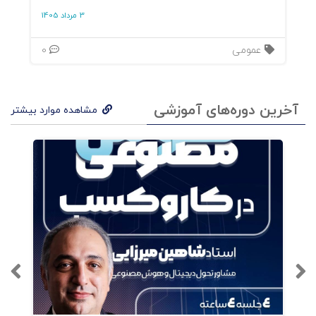
3 مرداد 1405
فید در مقابل استوری.
عمومی
0
هشتگها
آخرین دوره‌های آموزشی
مشاهده موارد بیشتر
برنامهریزی
گام :۳ بارگذاری محتوا