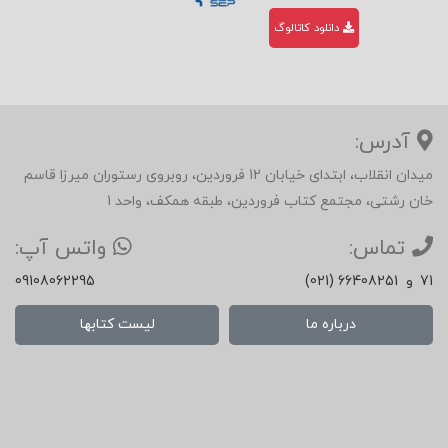
دانلود کاتالوگ
آدرس:
میدان انقلاب، ابتدای خیابان 12 فروردین، روبروی رستوران میرزا قاسم
خان رشتی، مجتمع کتاب فروردین، طبقه همکف، واحد 1
تماس:
واتس آپ:
71
و
(021) 66408251
09108062295
درباره ما
لیست کتابها