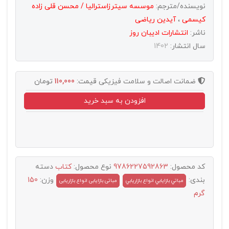
نویسنده/مترجم:
موسسه سیترزاسترالیا / محسن قلی زاده
کیسمی
،
آیدین ریاضی
ناشر:
انتشارات اديبان روز
سال انتشار:
1402
ضمانت اصالت و سلامت فیزیکی
قیمت:
110,000
تومان
افزودن به سبد خرید
کد محصول:
9786227592863
نوع محصول:
کتاب
دسته
بندی:
وزن:
150
مباتي بازايابي انواع بازاريابي
مباتی بازایابی انواع بازاریابی
گرم