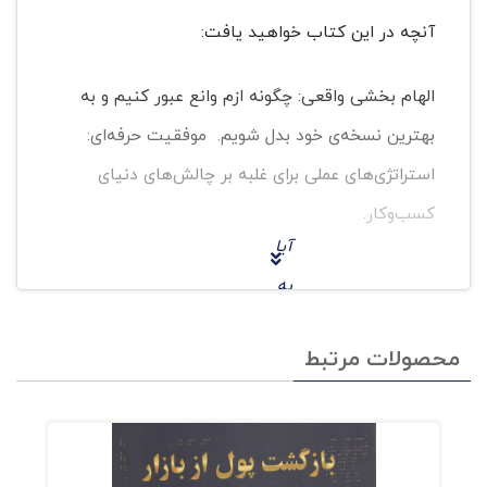
آنچه در این کتاب خواهید یافت:
الهام بخشی واقعی: چگونه ازم وانع عبور کنیم و به
بهترین نسخه‌ی خود بدل شویم. موفقیت حرفه‌ای:
استراتژی‌های عملی برای غلبه بر چالش‌های دنیای
کسب‌وکار.
آیا
تأثیرگذاری مثبت: ساختن میراثی ماندگار
به
از خلاقیت و نوآوری
این
محصولات مرتبط
موض
اگر به دنبال الهامی عمیق برای رشد فردی و حرفه‌ای
وع
خودتان هستید، این همان کتابی است که منتظرش
فکر
بودید.
کرده‌