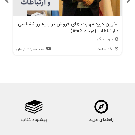
ی‌ا
ش
را
آخرین دوره مهارت های فروش بر پایه روانشناسی
و ارتباطات (مرداد 1405)
تعری
پرویز درگی
ف
25 ساعت
32,000,000
تومان
می‌ک
ند؛
سفر
ی از
جنو
ب
راهنمای خرید
دالا
پیشنهاد کتاب
س