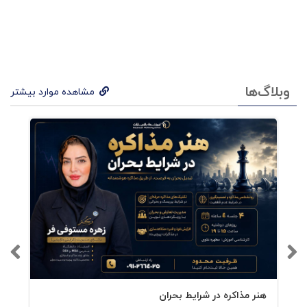
بخش
ی
برای
خود
وبلاگ‌ها
مشاهده موارد بیشتر
مان
بساز
یم؟
در
کتا
ب
چگو
نه
هنر مذاکره در شرایط بحران
برند