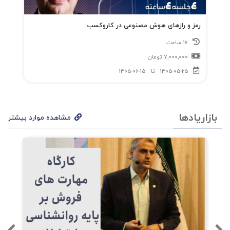
مدیر
رمز و رازهای هوش مصنوعی در کاروکسب
ان
16 ساعت
بنام
7,000,000
تومان
صنع
1405-05-25
تا
1405-06-15
ت
فناور
بازاریادها
مشاهده موارد بیشتر
ی،
داس
تان
پرچال
ش
زندگ