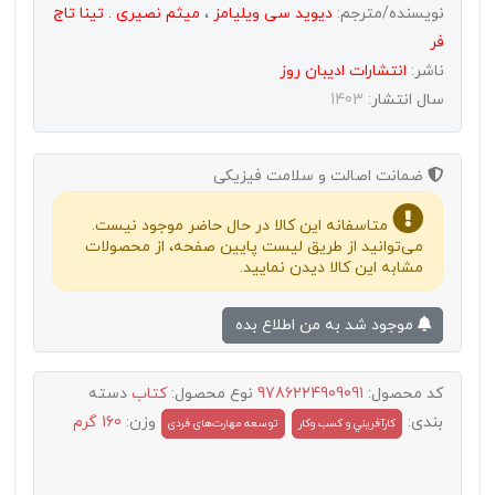
نویسنده/مترجم:
دیوید سی ویلیامز
،
میثم نصیری . تینا تاج
فر
ناشر:
انتشارات اديبان روز
سال انتشار:
1403
ضمانت اصالت و سلامت فیزیکی
متاسفانه این کالا در حال حاضر موجود نیست.
می‌توانید از طریق لیست پایین صفحه، از محصولات
مشابه این کالا دیدن نمایید.
موجود شد به من اطلاع بده
کد محصول:
9786224909091
نوع محصول:
کتاب
دسته
بندی:
وزن:
160 گرم
كارآفريني و كسب وكار
توسعه مهارت‌های فردی