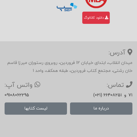
دانلود کاتالوگ
آدرس:
میدان انقلاب، ابتدای خیابان 12 فروردین، روبروی رستوران میرزا قاسم
خان رشتی، مجتمع کتاب فروردین، طبقه همکف، واحد 1
تماس:
واتس آپ:
71
و
(021) 66408251
09108062295
درباره ما
لیست کتابها