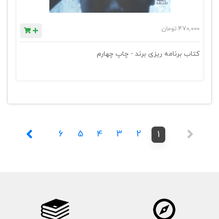
470,000
تومان
کتاب برنامه ریزی برند - چاپ چهارم
6
5
4
3
2
1