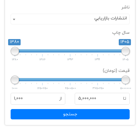
ناشر
انتشارات بازاريابي
سال چاپ
1380
1405
1380
1386
1393
1399
1405
قیمت (تومان)
1000
1250750
2500500
3750250
5000000
تا
5,000,000
از
1,000
جستجو