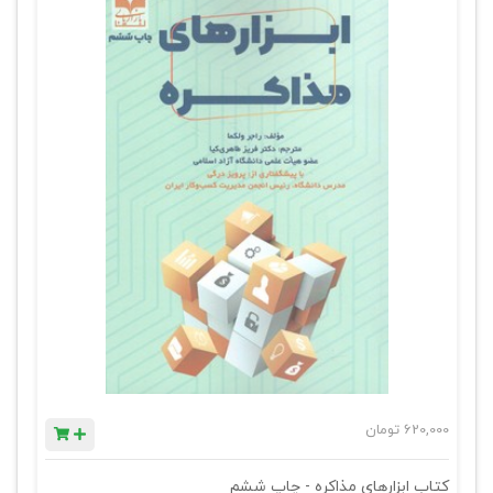
620,000
تومان
کتاب ابزارهای مذاکره - چاپ ششم