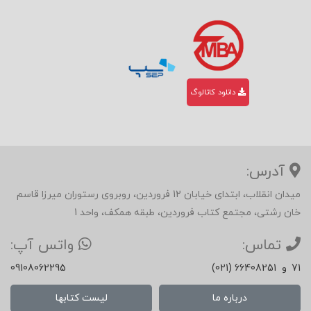
دانلود کاتالوگ
آدرس:
میدان انقلاب، ابتدای خیابان 12 فروردین، روبروی رستوران میرزا قاسم
خان رشتی، مجتمع کتاب فروردین، طبقه همکف، واحد 1
تماس:
واتس آپ:
71
و
(021) 66408251
09108062295
درباره ما
لیست کتابها