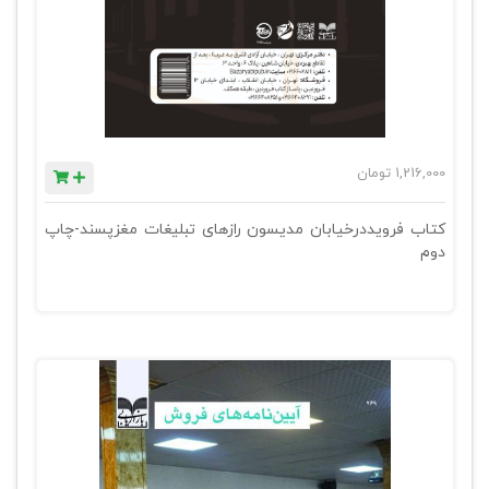
1,216,000
تومان
کتاب فرویددرخیابان مدیسون رازهای تبلیغات مغزپسند-چاپ
دوم