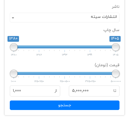
ناشر
انتشارات سيته
سال چاپ
1380
1405
1380
1386
1393
1399
1405
قیمت (تومان)
1000
1250750
2500500
3750250
5000000
تا
5,000,000
از
1,000
جستجو