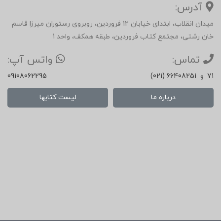
آدرس:
میدان انقلاب، ابتدای خیابان 12 فروردین، روبروی رستوران میرزا قاسم
خان رشتی، مجتمع کتاب فروردین، طبقه همکف، واحد 1
تماس:
واتس آپ:
71
و
(021) 66408251
09108062295
درباره ما
لیست کتابها