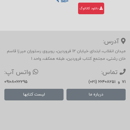
دانلود کاتالوگ
آدرس:
میدان انقلاب، ابتدای خیابان 12 فروردین، روبروی رستوران میرزا قاسم
خان رشتی، مجتمع کتاب فروردین، طبقه همکف، واحد 1
تماس:
واتس آپ:
71
و
(021) 66408251
09108062295
درباره ما
لیست کتابها