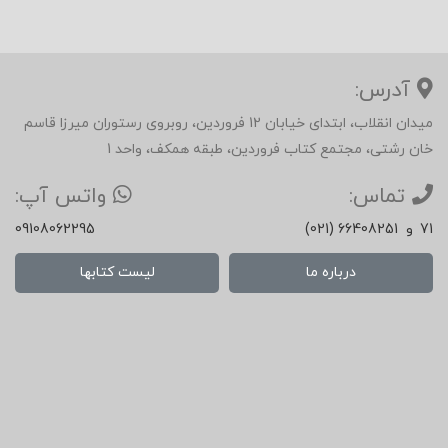
آدرس:
میدان انقلاب، ابتدای خیابان 12 فروردین، روبروی رستوران میرزا قاسم
خان رشتی، مجتمع کتاب فروردین، طبقه همکف، واحد 1
تماس:
واتس آپ:
71
و
(021) 66408251
09108062295
درباره ما
لیست کتابها