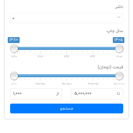
ناشر
--
سال چاپ
1380
1405
1380
1386
1393
1399
1405
قیمت (تومان)
1000
1250750
2500500
3750250
5000000
تا
5,000,000
از
1,000
جستجو