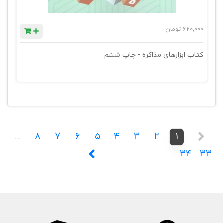
620,000
تومان
کتاب ابزارهای مذاکره - چاپ ششم
...
8
7
6
5
4
3
2
1
34
33