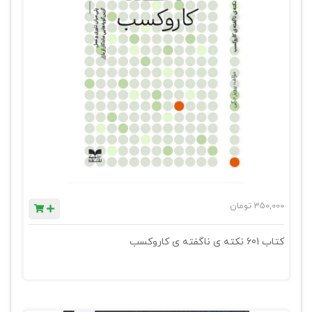
350,000
تومان
کتاب 601 نکته ی ناگفته ی کاروکسب