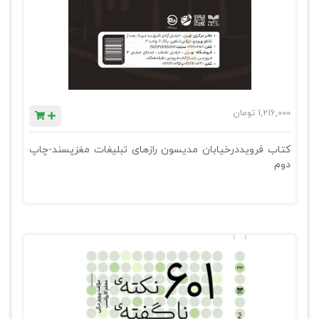
1,216,000
تومان
کتاب فرویددرخیابان مدیسون رازهای تبلیغات مغزپسند-چاپ
دوم