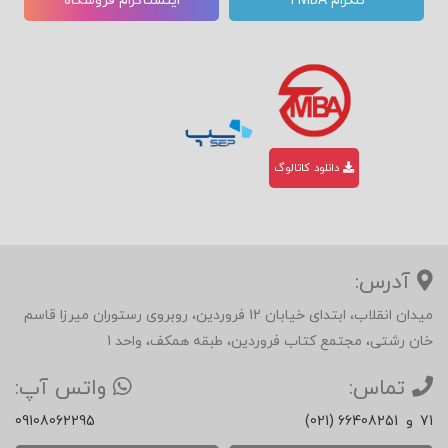
تلگرام TMBA
اینستاگرام فروشگاه
دانلود کاتالوگ
آدرس:
میدان انقلاب، ابتدای خیابان 12 فروردین، روبروی رستوران میرزا قاسم
خان رشتی، مجتمع کتاب فروردین، طبقه همکف، واحد 1
تماس:
واتس آپ:
71
و
(021) 66408251
09108062295