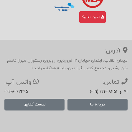
دانلود کاتالوگ
آدرس:
میدان انقلاب، ابتدای خیابان 12 فروردین، روبروی رستوران میرزا قاسم
خان رشتی، مجتمع کتاب فروردین، طبقه همکف، واحد 1
تماس:
واتس آپ:
71
و
(021) 66408251
09108062295
درباره ما
لیست کتابها