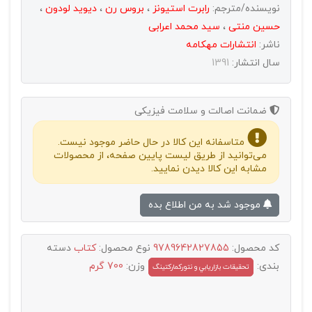
نویسنده/مترجم:
رابرت استیونز
،
بروس رن
،
دیوید لودون
،
حسین منتی
،
سید محمد اعرابی
ناشر:
انتشارات مهكامه
سال انتشار:
1391
ضمانت اصالت و سلامت فیزیکی
متاسفانه این کالا در حال حاضر موجود نیست.
می‌توانید از طریق لیست پایین صفحه، از محصولات
مشابه این کالا دیدن نمایید.
موجود شد به من اطلاع بده
کد محصول:
9789642827855
نوع محصول:
کتاب
دسته
بندی:
وزن:
700 گرم
تحقيقات بازاريابي و نتورکمارکتينگ