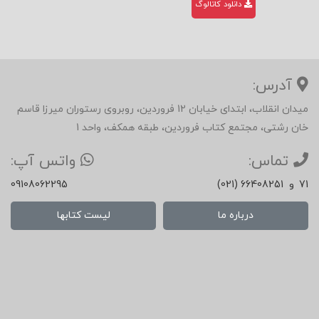
دانلود کاتالوگ
آدرس:
میدان انقلاب، ابتدای خیابان 12 فروردین، روبروی رستوران میرزا قاسم
خان رشتی، مجتمع کتاب فروردین، طبقه همکف، واحد 1
تماس:
واتس آپ:
71
و
(021) 66408251
09108062295
درباره ما
لیست کتابها