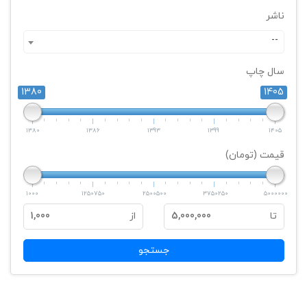
ناشر
--
سال چاپ
1380
1405
1380
1386
1393
1399
1405
قیمت (تومان)
1000
1250750
2500500
3750250
5000000
تا
5,000,000
از
1,000
جستجو