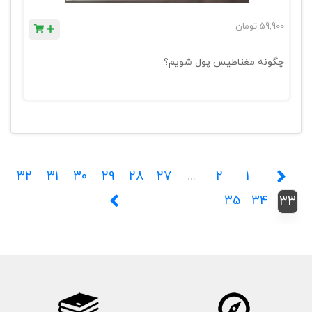
59,900
تومان
چگونه مغناطیس پول شویم؟
32
31
30
29
28
27
...
2
1
35
34
33