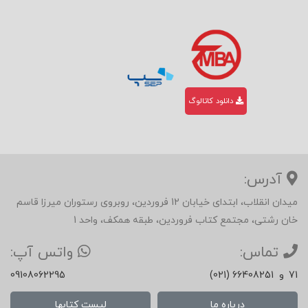
دانلود کاتالوگ
آدرس:
میدان انقلاب، ابتدای خیابان 12 فروردین، روبروی رستوران میرزا قاسم
خان رشتی، مجتمع کتاب فروردین، طبقه همکف، واحد 1
تماس:
واتس آپ:
71
و
(021) 66408251
09108062295
درباره ما
لیست کتابها