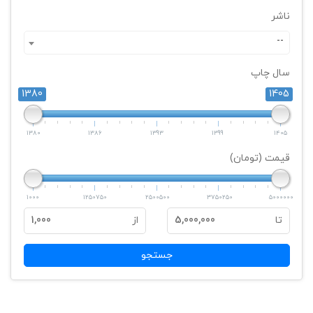
ناشر
--
سال چاپ
1380
1405
1380
1386
1393
1399
1405
قیمت (تومان)
1000
1250750
2500500
3750250
5000000
تا
5,000,000
از
1,000
جستجو