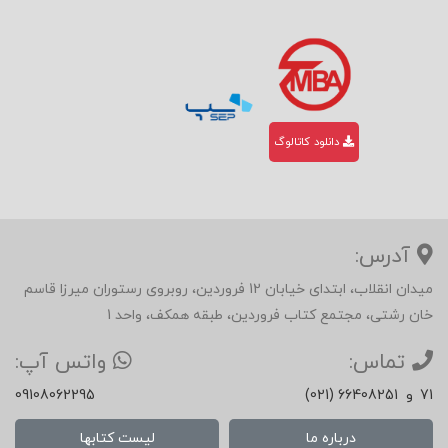
دانلود کاتالوگ
آدرس:
میدان انقلاب، ابتدای خیابان 12 فروردین، روبروی رستوران میرزا قاسم
خان رشتی، مجتمع کتاب فروردین، طبقه همکف، واحد 1
تماس:
واتس آپ:
71
و
(021) 66408251
09108062295
درباره ما
لیست کتابها