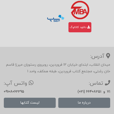
دانلود کاتالوگ
آدرس:
میدان انقلاب، ابتدای خیابان 12 فروردین، روبروی رستوران میرزا قاسم
خان رشتی، مجتمع کتاب فروردین، طبقه همکف، واحد 1
تماس:
واتس آپ:
71
و
(021) 66408251
09108062295
درباره ما
لیست کتابها