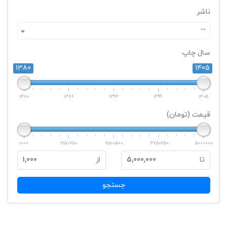
ناشر
--
سال چاپ
1380
1405
1380
1386
1393
1399
1405
قیمت (تومان)
1000
1250750
2500500
3750250
5000000
تا
5,000,000
از
1,000
جستجو