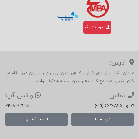
دانلود کاتالوگ
آدرس:
میدان انقلاب، ابتدای خیابان 12 فروردین، روبروی رستوران میرزا قاسم
خان رشتی، مجتمع کتاب فروردین، طبقه همکف، واحد 1
تماس:
واتس آپ:
71
و
(021) 66408251
09108062295
درباره ما
لیست کتابها