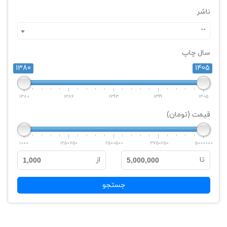
ناشر
--
سال چاپ
1380
1405
1380
1386
1393
1399
1405
قیمت (تومان)
1000
1250750
2500500
3750250
5000000
تا
از
1,000
5,000,000
جستجو