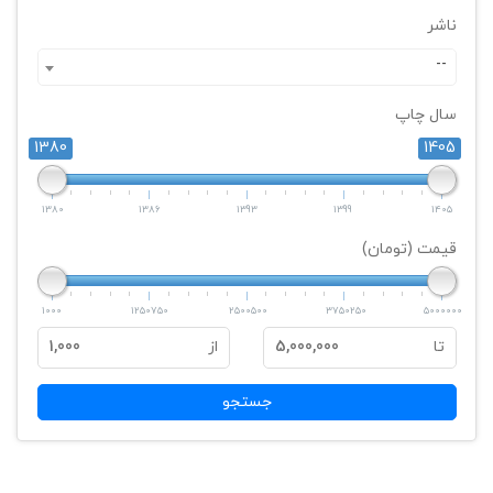
ناشر
--
سال چاپ
1380
1405
1380
1386
1393
1399
1405
قیمت (تومان)
1000
1250750
2500500
3750250
5000000
تا
5,000,000
از
1,000
جستجو