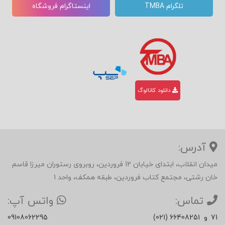
تلگرام TMBA
اینستاگرام فروشگاه
دانلود کاتالوگ
آدرس:
میدان انقلاب، ابتدای خیابان 12 فروردین، روبروی رستوران میرزا قاسم
خان رشتی، مجتمع کتاب فروردین، طبقه همکف، واحد 1
تماس:
واتس آپ:
71
و
(021) 66408251
09108062295