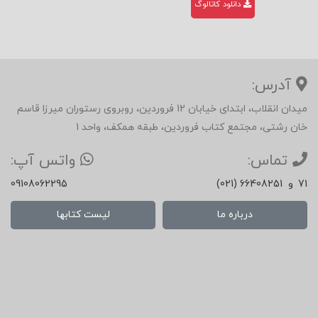
دانلود کاتالوگ
آدرس:
میدان انقلاب، ابتدای خیابان 12 فروردین، روبروی رستوران میرزا قاسم
خان رشتی، مجتمع کتاب فروردین، طبقه همکف، واحد 1
تماس:
واتس آپ:
71
و
(021) 66408251
09108062295
درباره ما
لیست کتابها