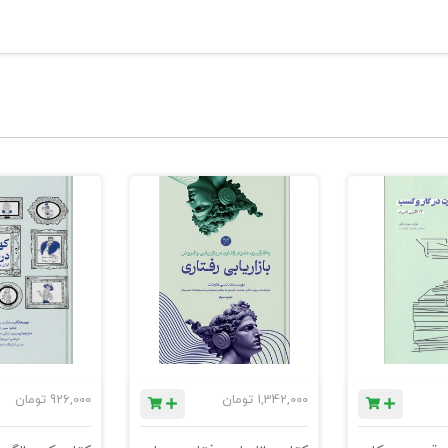
1,342,000
تومان
926,000
تومان