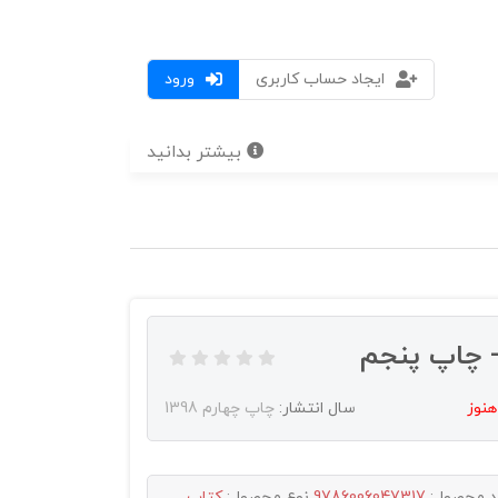
ایجاد حساب کاربری
ورود
بیشتر بدانید
- چاپ پنجم
هنوز
سال انتشار:
چاپ چهارم 1398
د محصول:
9786006047317
نوع محصول:
کتاب