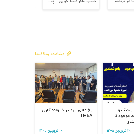
کتاب کهن الگوها در برندسازی - ابزاری برای خلاقها و استراتژیست ها
کتاب علم قصه گویی - چاپ سوم
کتاب هنر متقاعد
مشاهده وبلاگ‌ها
 از جنگ و
رخ دادی تازه در خانواده کاری
ط موجود تا
TMBA
ندی
29 فروردین 1405
19 فروردین 1405