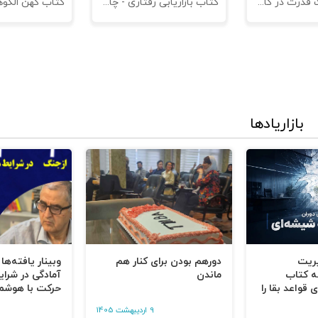
کتاب مدیریت قدرت در کاروکسب
کتاب بازاریابی رفتاری - چاپ سوم
بازاریادها
یریت
دورهم بودن برای کنار هم
وبینار یافته‌ها
ه کتاب
ماندن
آمادگی در شرای
 قواعد بقا را
حرکت با هوشم
9 اردیبهشت 1405