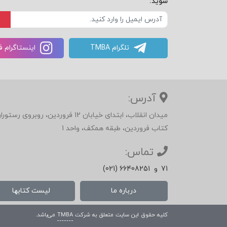
شوید:
تلگرام TMBA
اینستاگرام 
آدرس:
میدان انقلاب، ابتدای خیابان 12 فرور
کتاب فروردین، طبقه همکف، واحد 1
تماس:
71
و
(021) 66408251
درباره ما
لیست کتابها
کلیه حقوق این سایت متعلق به شرکت
TMBA
می‌باشد.