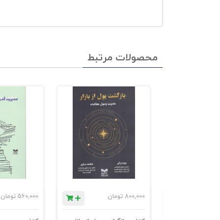
محصولات مرتبط
ان
800,000
تومان
560,000
تومان