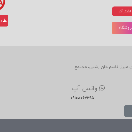
اشتراک
دان
فروشگاه
دین، روبروی رستوران میرزا قاسم خان رشتی، مجتمع
واتس آپ:
09108062295