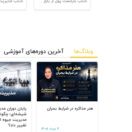
نامه های فروش
کتاب بازگشت پول از بازار مدیریت وصول مطالبات
وبلاگ‌ها
آخرین دوره‌های آموزشی
هنر مذاکره در شرایط بحران
پایان دوران مد
شیشه‌ای؛ چگون
مدیریت جیوه‌ ای
تغییر داد؟
3 مرداد 1405