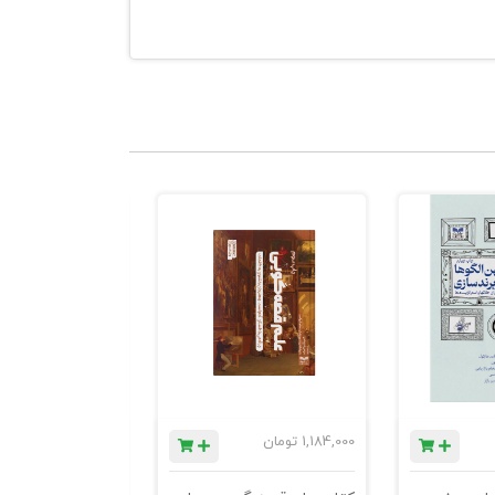
1,184,000
تومان
780,000
تومان