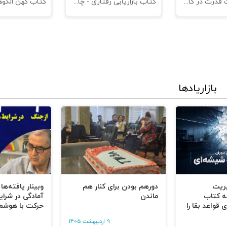
کتاب مدیریت قدرت در کاروکسب
کتاب بازاریابی رفتاری - چاپ سوم
بازاریادها
یریت
دورهم بودن برای کنار هم
وبینار یافته‌ها
ه کتاب
ماندن
آمادگی در شرای
 قواعد بقا را
حرکت با هوشم
9 اردیبهشت 1405