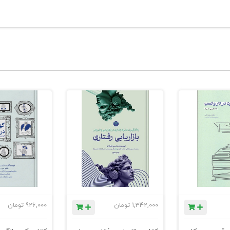
1,342,000
تومان
926,000
تومان