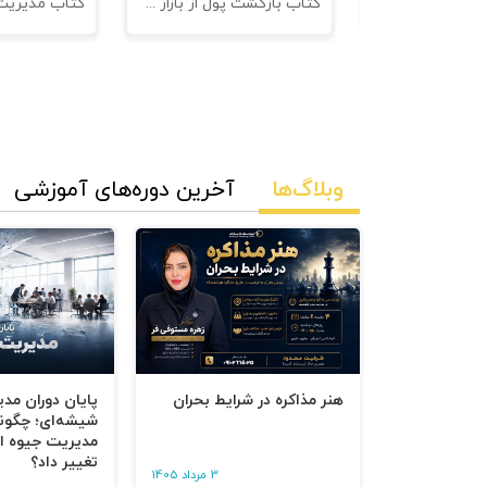
نامه های فروش
کتاب بازگشت پول از بازار مدیریت وصول مطالبات
وبلاگ‌ها
آخرین دوره‌های آموزشی
هنر مذاکره در شرایط بحران
پایان دوران مد
شیشه‌ای؛ چگون
مدیریت جیوه‌ ای
تغییر داد؟
3 مرداد 1405