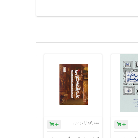
1,184,000
تومان
780,000
تومان