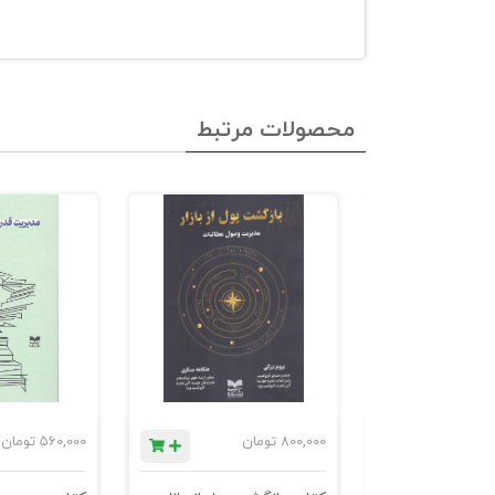
محصولات مرتبط
ان
800,000
تومان
560,000
تومان