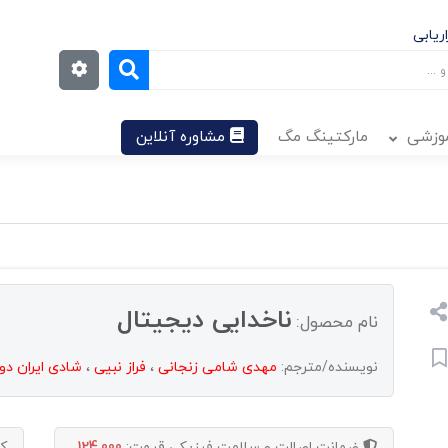
ریابی
موزشی
مارکتینگ مگ
مشاوره آنلاین
ناخدایی دیجیتال
نام محصول:
نویسنده/مترجم:
مهدی شامی زنجانی
،
فراز نبیی
،
شادی ایران د
ضمانت اصالت و سلامت فیزیکی
قیمت:
124,000
ک