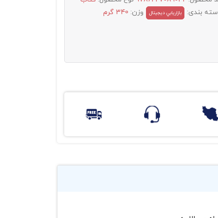
سته بندی:
وزن:
340 گرم
بازاريابي ديجيتال