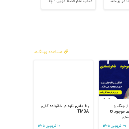
کتاب کهن الگوها در برندسازی - ابزاری برای خلاقها و استراتژیست ها
کتاب علم قصه گویی - چاپ سوم
کتاب هنر متقاعد
مشاهده وبلاگ‌ها
 از جنگ و
رخ دادی تازه در خانواده کاری
ط موجود تا
TMBA
ندی
29 فروردین 1405
19 فروردین 1405