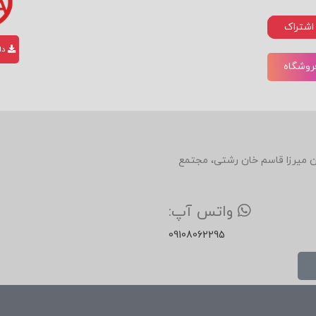
اشتراک
دان
فروشگاه
دین، روبروی رستوران میرزا قاسم خان رشتی، مجتمع
واتس آپ:
09108062295