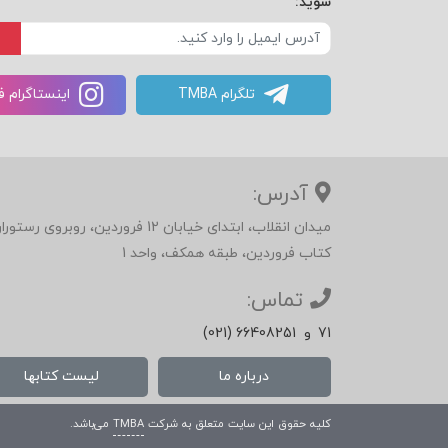
شوید:
تلگرام TMBA
اینستاگرام 
آدرس:
میدان انقلاب، ابتدای خیابان 12 فرور
کتاب فروردین، طبقه همکف، واحد 1
تماس:
71
و
(021) 66408251
درباره ما
لیست کتابها
کلیه حقوق این سایت متعلق به شرکت
TMBA
می‌باشد.