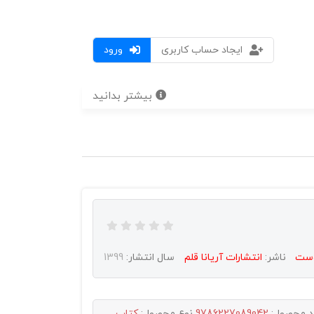
ایجاد حساب کاربری
ورود
بیشتر بدانید
وست
ناشر:
انتشارات آريانا قلم
سال انتشار:
1399
د محصول:
9786227089042
نوع محصول:
کتاب