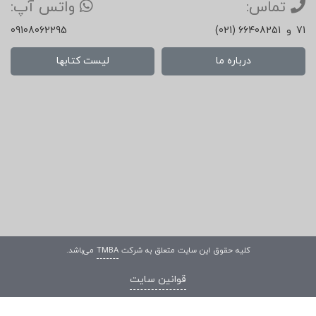
تماس:
واتس آپ:
71
و
(021) 66408251
09108062295
درباره ما
لیست کتابها
کلیه حقوق این سایت متعلق به شرکت
TMBA
می‌باشد.
قوانین سایت