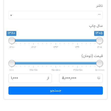
ناشر
--
سال چاپ
1380
1405
1380
1386
1393
1399
1405
قیمت (تومان)
1000
1250750
2500500
3750250
5000000
تا
5,000,000
از
1,000
جستجو