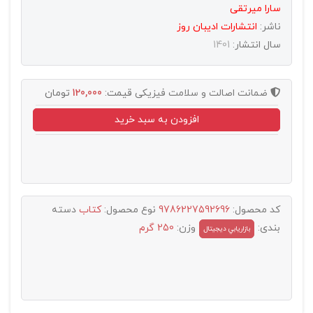
سارا میرتقی
ناشر:
انتشارات اديبان روز
سال انتشار:
1401
ضمانت اصالت و سلامت فیزیکی
قیمت:
120,000
تومان
افزودن به سبد خرید
کد محصول:
9786227592696
نوع محصول:
کتاب
دسته
بندی:
وزن:
250 گرم
بازاريابي ديجيتال