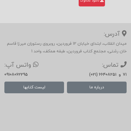
دانلود کاتالوگ
آدرس:
میدان انقلاب، ابتدای خیابان 12 فروردین، روبروی رستوران میرزا قاسم
خان رشتی، مجتمع کتاب فروردین، طبقه همکف، واحد 1
تماس:
واتس آپ:
71
و
(021) 66408251
09108062295
درباره ما
لیست کتابها