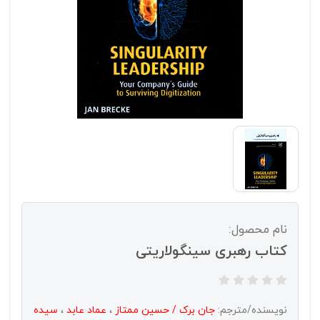
نام محصول:
کتاب رهبری سینگولاریتی
نویسنده/مترجم:
جان برک / حسین ممتاز
،
عماد عابد
،
سیده