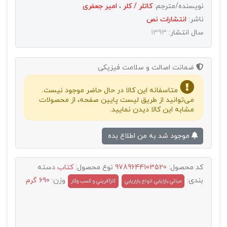
نویسنده/مترجم:
کاتلر / کلر
،
امیر جعفری
ناشر:
انتشارات نص
سال انتشار:
1393
ضمانت اصالت و سلامت فیزیکی
متاسفانه این کالا در حال حاضر موجود نیست.
می‌توانید از طریق لیست پایین صفحه، از محصولات
مشابه این کالا دیدن نمایید.
موجود شد به من اطلاع بده
کد محصول:
9789644103520
نوع محصول:
کتاب
دسته
بندی:
وزن:
690 گرم
مباتي بازايابي انواع بازاريابي
کارآفريني و کسب وکار