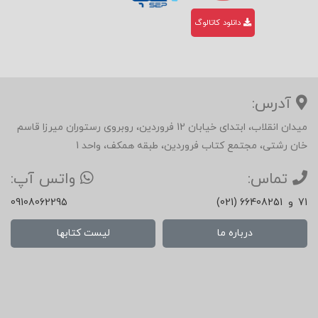
دانلود کاتالوگ
آدرس:
میدان انقلاب، ابتدای خیابان 12 فروردین، روبروی رستوران میرزا قاسم
خان رشتی، مجتمع کتاب فروردین، طبقه همکف، واحد 1
تماس:
واتس آپ:
71
و
(021) 66408251
09108062295
درباره ما
لیست کتابها