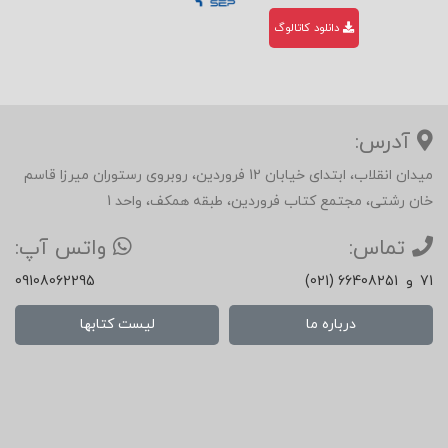
21لای
دانلود کاتالوگ
ه
تجرب
ه
آدرس:
22خ
میدان انقلاب، ابتدای خیابان 12 فروردین، روبروی رستوران میرزا قاسم
لاصه
خان رشتی، مجتمع کتاب فروردین، طبقه همکف، واحد 1
فصل
تماس:
واتس آپ:
24
71
و
(021) 66408251
09108062295
درباره ما
لیست کتابها