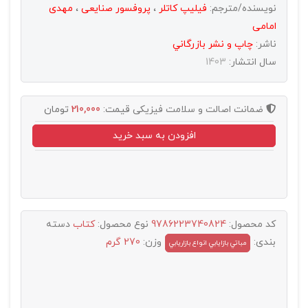
نویسنده/مترجم:
فیلیپ کاتلر
،
پروفسور صنایعی
،
مهدی
امامی
ناشر:
چاپ و نشر بازرگاني
سال انتشار:
1403
ضمانت اصالت و سلامت فیزیکی
قیمت:
210,000
تومان
افزودن به سبد خرید
کد محصول:
9786223740824
نوع محصول:
کتاب
دسته
بندی:
وزن:
270 گرم
مباتي بازايابي انواع بازاريابي