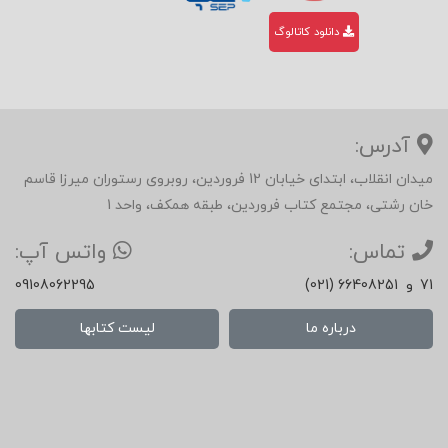
دانلود کاتالوگ
آدرس:
میدان انقلاب، ابتدای خیابان 12 فروردین، روبروی رستوران میرزا قاسم
خان رشتی، مجتمع کتاب فروردین، طبقه همکف، واحد 1
تماس:
واتس آپ:
71
و
(021) 66408251
09108062295
درباره ما
لیست کتابها