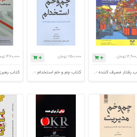
3,900
تومان
250,000
تومان
470,000
توم
کتاب رفتار مصرف کننده - خرید ، داشتن ، و بودن - چاپ شانزدهم
کتاب چم و خم استخدام -- چاپ دهم