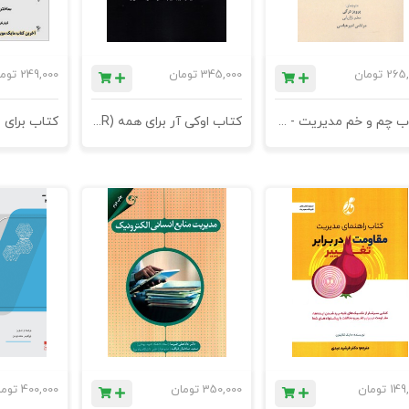
265,
تومان
345,000
تومان
249,000
توم
کتاب چم و خم مدیریت - روایط یک سقوط : سکوت عقاب ها وراجی طوطی ها - چاپ دوازدهم
کتاب اوکی آر برای همه (OKR) - چاپ دوم
کتاب برای
149
تومان
350,000
تومان
400,000
توم