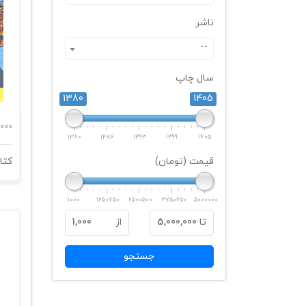
ناشر
--
سال چاپ
1380
1405
,000
1380
1386
1393
1399
1405
قیمت (تومان)
1000
1250750
2500500
3750250
5000000
تا
5,000,000
از
1,000
جستجو