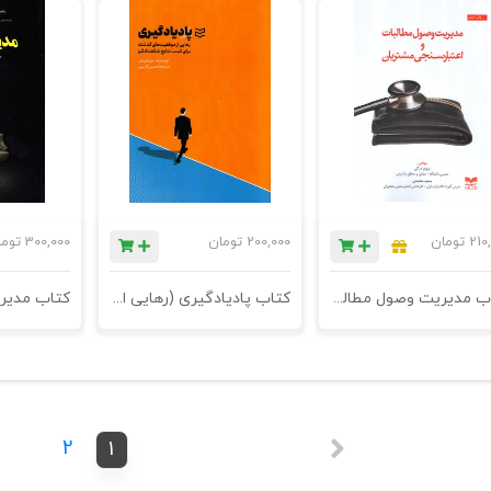
210
تومان
200,000
تومان
300,000
توم
کتاب مدیریت وصول مطالبات و اعتبارسنجی مشتریان - چاپ هفتم
کتاب پادیادگیری (رهایی از موفقیت‌های گذشته برای کسب نتایج شگفت‌انگیز)
2
1