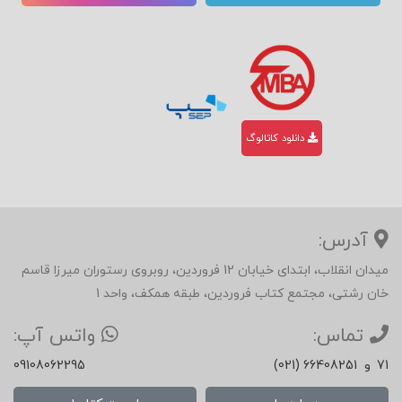
دانلود کاتالوگ
آدرس:
میدان انقلاب، ابتدای خیابان 12 فروردین، روبروی رستوران میرزا قاسم
خان رشتی، مجتمع کتاب فروردین، طبقه همکف، واحد 1
تماس:
واتس آپ:
71
و
(021) 66408251
09108062295