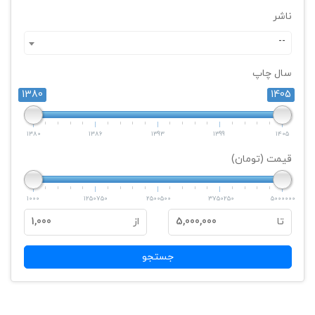
ناشر
--
سال چاپ
1380
1405
1380
1386
1393
1399
1405
قیمت (تومان)
1000
1250750
2500500
3750250
5000000
تا
5,000,000
از
1,000
جستجو