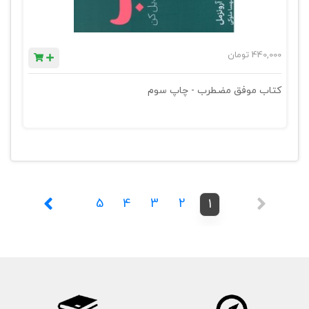
440,000
تومان
کتاب موفق مضطرب - چاپ سوم
5
4
3
2
1