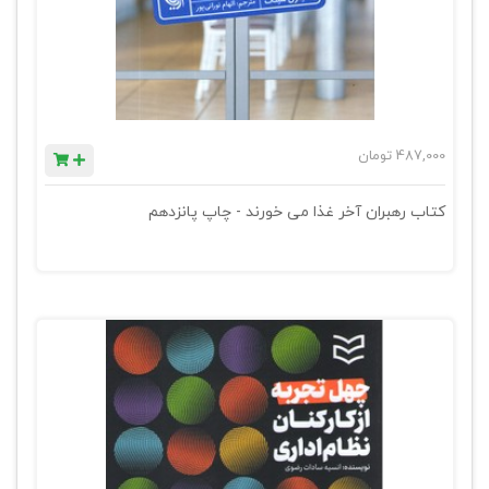
487,000
تومان
کتاب رهبران آخر غذا می خورند - چاپ پانزدهم