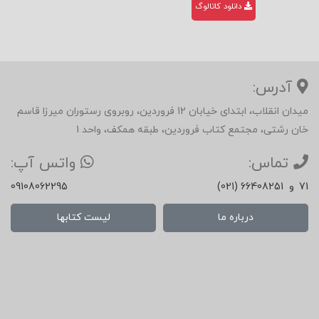
دانلود کاتالوگ
آدرس:
میدان انقلاب، ابتدای خیابان 12 فروردین، روبروی رستوران میرزا قاسم
خان رشتی، مجتمع کتاب فروردین، طبقه همکف، واحد 1
تماس:
واتس آپ:
71
و
(021) 66408251
09108062295
درباره ما
لیست کتابها