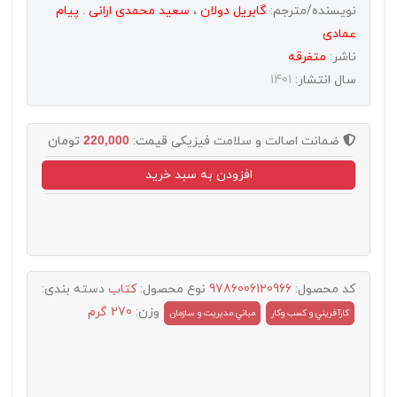
نویسنده/مترجم:
گابریل دولان
،
سعید محمدی ارانی . پیام
عمادی
ناشر:
متفرقه
سال انتشار:
1401
ضمانت اصالت و سلامت فیزیکی
قیمت:
220,000
تومان
افزودن به سبد خرید
کد محصول:
9786006120966
نوع محصول:
کتاب
دسته بندی:
وزن:
270 گرم
کارآفريني و کسب وکار
مباني مديريت و سازمان