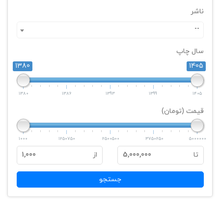
ناشر
--
سال چاپ
1380
1405
1380
1386
1393
1399
1405
قیمت (تومان)
1000
1250750
2500500
3750250
5000000
تا
5,000,000
از
1,000
جستجو