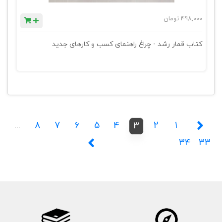
498,000
تومان
کتاب قمار رشد - چراغ راهنمای کسب و کارهای جدید
...
8
7
6
5
4
2
1
3
34
33