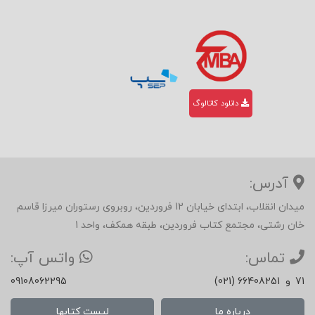
دانلود کاتالوگ
آدرس:
میدان انقلاب، ابتدای خیابان 12 فروردین، روبروی رستوران میرزا قاسم
خان رشتی، مجتمع کتاب فروردین، طبقه همکف، واحد 1
تماس:
واتس آپ:
71
و
(021) 66408251
09108062295
درباره ما
لیست کتابها