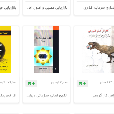
کداری سرمایه گذاری
بازاریابی عصبی و اصول اخلاقی
24,
تومان
3,000
تومان
279,900
توم
راض کار گروهی
الگوی تعالی سازمانی ویرایش 93