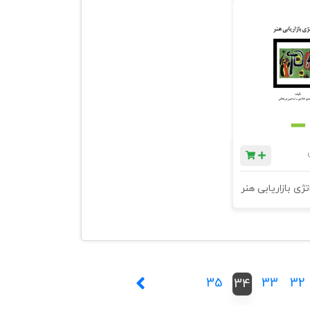
ژی بازاریابی هنر
35
33
32
34