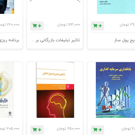
29
تومان
123,000
تومان
220,000
توم
یح پول ساز
تاثیر تبلیغات بازرگانی بر کودکان
6
تومان
250,000
تومان
205,000
توم