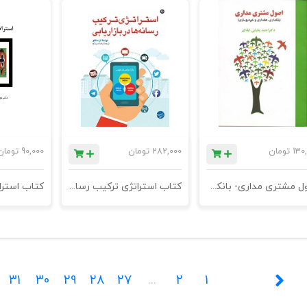
130
تومان
282,000
تومان
90,000
تومان
اصول مشتری مداری- بانکداری هتلداری و خودروسازی- جاجرمی
کتاب استراتژی ترکیب رسانه ها در بازاریابی
کتاب استرات
31
30
29
28
27
...
2
1