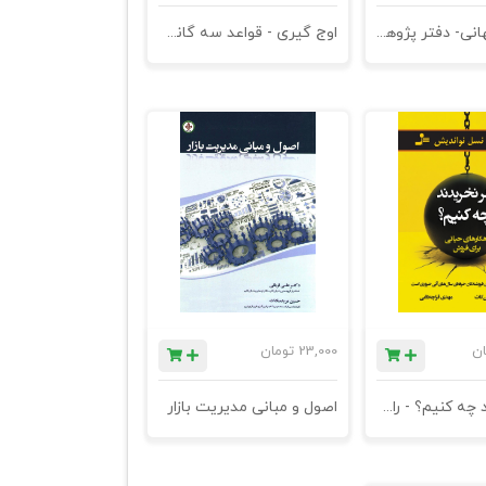
بازاریابی جهانی- دفتر پژوهشها
اوج گیری - قواعد سه گانه تفکر استراتژیک پیشرفته - چاپ هفتم
ان
23,000
تومان
اگر نخریدند چه کنیم؟ - راهکارهای حیاتی برای فروش -
اصول و مبانی مدیریت بازار