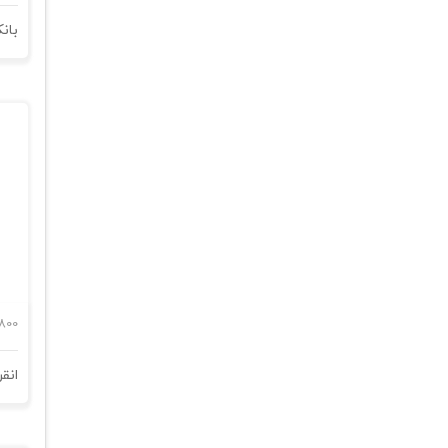
بان
800
انق