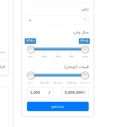
ناشر
--
سال چاپ
1380
1405
000
1380
1386
1393
1399
1405
قیمت (تومان)
1000
1250750
2500500
3750250
5000000
تا
از
1,000
5,000,000
جستجو