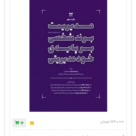
570,000
تومان