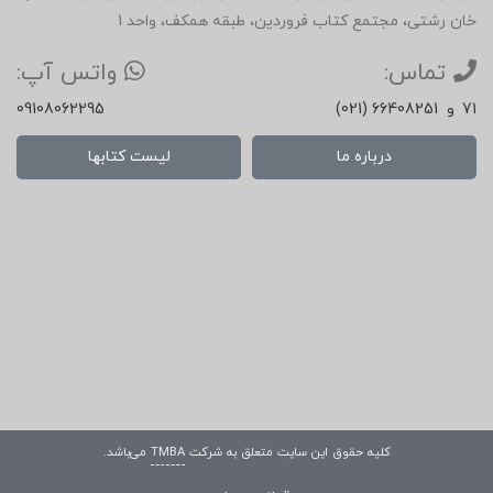
خان رشتی، مجتمع کتاب فروردین، طبقه همکف، واحد 1
تماس:
واتس آپ:
71
و
(021) 66408251
09108062295
درباره ما
لیست کتابها
کلیه حقوق این سایت متعلق به شرکت
TMBA
می‌باشد.