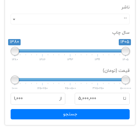
ناشر
--
سال چاپ
1380
1405
1380
1386
1393
1399
1405
قیمت (تومان)
1000
1250750
2500500
3750250
5000000
تا
5,000,000
از
1,000
جستجو