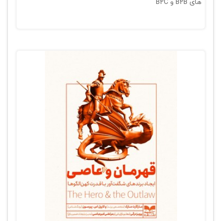
های B2B و B2C