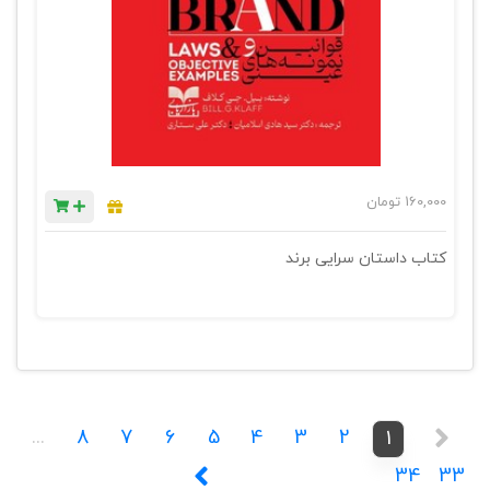
160,000
تومان
کتاب داستان سرایی برند
...
8
7
6
5
4
3
2
1
34
33