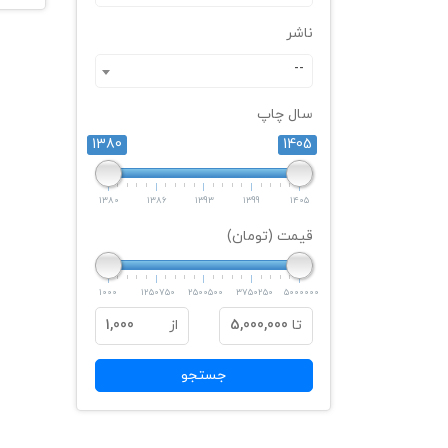
ناشر
--
سال چاپ
1380
1405
1380
1386
1393
1399
1405
قیمت (تومان)
1000
1250750
2500500
3750250
5000000
تا
5,000,000
از
1,000
جستجو