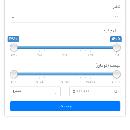
ناشر
--
سال چاپ
1380
1405
1380
1386
1393
1399
1405
قیمت (تومان)
1000
1250750
2500500
3750250
5000000
تا
5,000,000
از
1,000
جستجو