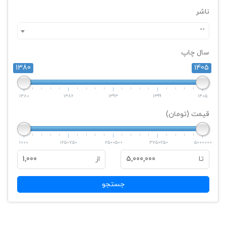
ناشر
--
سال چاپ
1380
1405
1380
1386
1393
1399
1405
قیمت (تومان)
1000
1250750
2500500
3750250
5000000
تا
5,000,000
از
1,000
جستجو