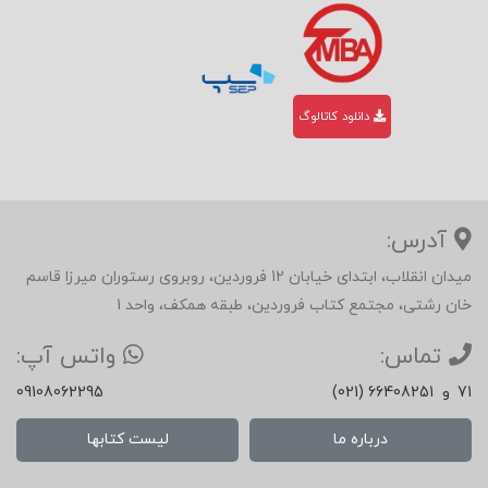
دانلود کاتالوگ
آدرس:
میدان انقلاب، ابتدای خیابان 12 فروردین، روبروی رستوران میرزا قاسم
خان رشتی، مجتمع کتاب فروردین، طبقه همکف، واحد 1
تماس:
واتس آپ:
71
و
(021) 66408251
09108062295
درباره ما
لیست کتابها