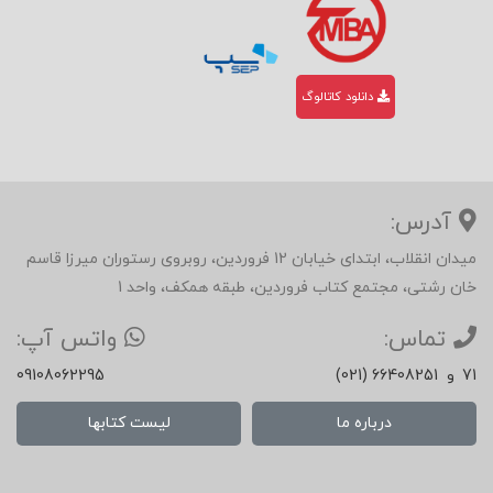
دانلود کاتالوگ
آدرس:
میدان انقلاب، ابتدای خیابان 12 فروردین، روبروی رستوران میرزا قاسم
خان رشتی، مجتمع کتاب فروردین، طبقه همکف، واحد 1
تماس:
واتس آپ:
71
و
(021) 66408251
09108062295
درباره ما
لیست کتابها