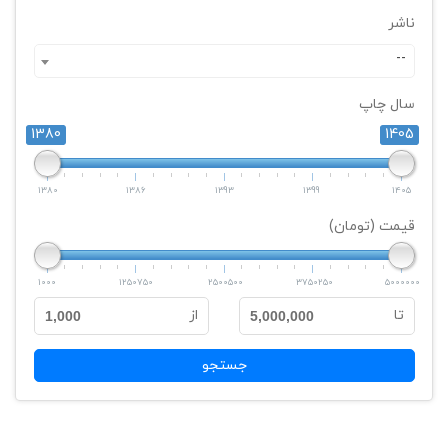
ناشر
--
سال چاپ
1380
1405
1380
1386
1393
1399
1405
قیمت (تومان)
1000
1250750
2500500
3750250
5000000
تا
از
1,000
5,000,000
جستجو