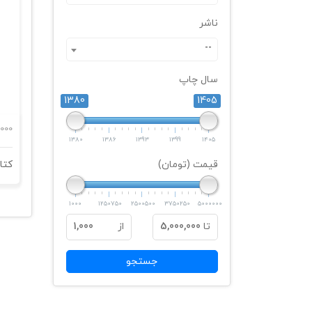
ناشر
--
سال چاپ
1380
1405
000
1380
1386
1393
1399
1405
قیمت (تومان)
1000
1250750
2500500
3750250
5000000
تا
5,000,000
از
1,000
جستجو