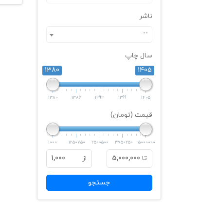
ناشر
--
سال چاپ
1380
1405
1380
1386
1393
1399
1405
قیمت (تومان)
1000
1250750
2500500
3750250
5000000
تا
5,000,000
از
1,000
جستجو