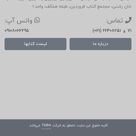
خان رشتی، مجتمع کتاب فروردین، طبقه همکف، واحد 1
تماس:
واتس آپ:
71
و
(021) 66408251
09108062295
درباره ما
لیست کتابها
کلیه حقوق این سایت متعلق به شرکت
TMBA
می‌باشد.