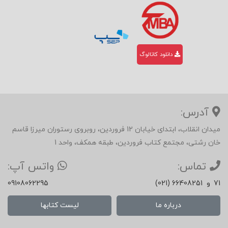
دانلود کاتالوگ
آدرس:
میدان انقلاب، ابتدای خیابان 12 فروردین، روبروی رستوران میرزا قاسم
خان رشتی، مجتمع کتاب فروردین، طبقه همکف، واحد 1
تماس:
واتس آپ:
71
و
(021) 66408251
09108062295
درباره ما
لیست کتابها