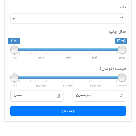
ناشر
--
سال چاپ
1380
1405
1380
1386
1393
1399
1405
قیمت (تومان)
1000
1250750
2500500
3750250
5000000
تا
5,000,000
از
1,000
جستجو