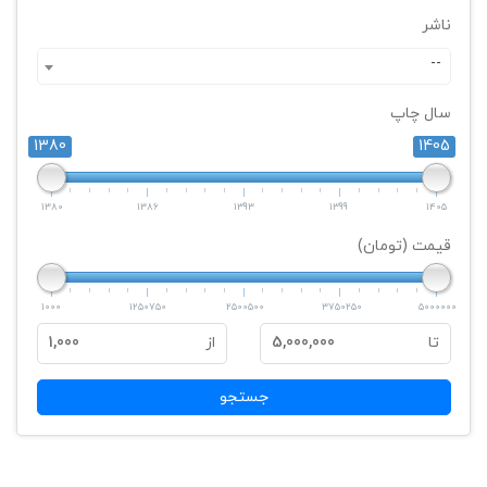
ناشر
--
سال چاپ
1380
1405
1380
1386
1393
1399
1405
قیمت (تومان)
1000
1250750
2500500
3750250
5000000
تا
5,000,000
از
1,000
جستجو