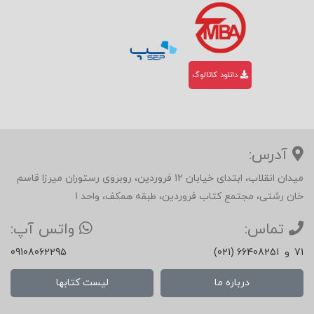
دانلود کاتالوگ
آدرس:
میدان انقلاب، ابتدای خیابان 12 فروردین، روبروی رستوران میرزا قاسم
خان رشتی، مجتمع کتاب فروردین، طبقه همکف، واحد 1
تماس:
واتس آپ:
71
و
(021) 66408251
09108062295
درباره ما
لیست کتابها