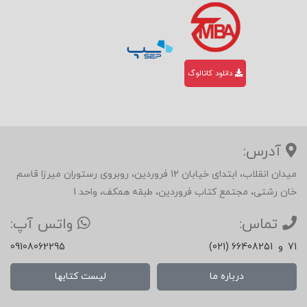
دانلود کاتالوگ
آدرس:
میدان انقلاب، ابتدای خیابان 12 فروردین، روبروی رستوران میرزا قاسم
خان رشتی، مجتمع کتاب فروردین، طبقه همکف، واحد 1
تماس:
واتس آپ:
71
و
(021) 66408251
09108062295
درباره ما
لیست کتابها