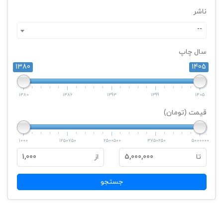
ناشر
--
سال چاپ
1380
1405
1380
1386
1393
1399
1405
قیمت (تومان)
1000
1250750
2500500
3750250
5000000
تا
5,000,000
از
1,000
جستجو