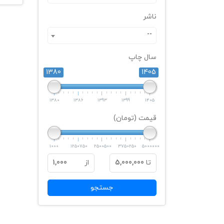
ناشر
--
سال چاپ
1380
1405
1380
1386
1393
1399
1405
قیمت (تومان)
1000
1250750
2500500
3750250
5000000
تا
5,000,000
از
1,000
جستجو