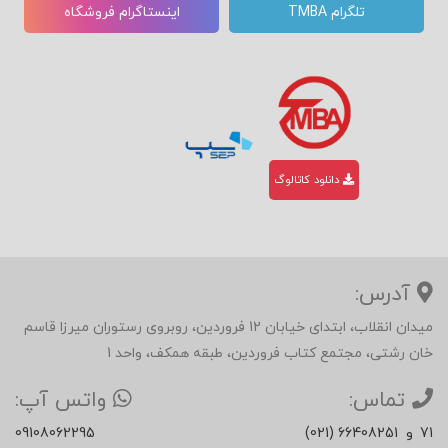
تلگرام TMBA
اینستاگرام فروشگاه
دانلود کاتالوگ
آدرس:
میدان انقلاب، ابتدای خیابان 12 فروردین، روبروی رستوران میرزا قاسم
خان رشتی، مجتمع کتاب فروردین، طبقه همکف، واحد 1
تماس:
واتس آپ:
71
و
(021) 66408251
09108062295