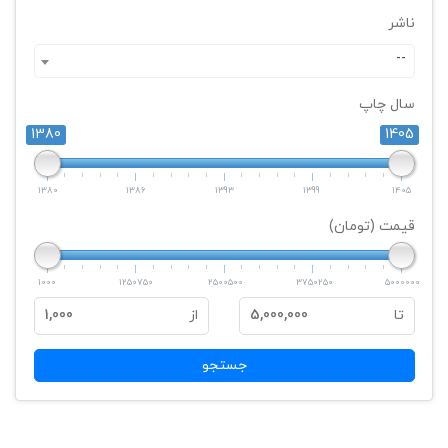
ناشر
--
سال چاپ
1380
1405
1380
1386
1393
1399
1405
قیمت (تومان)
1000
1250750
2500500
3750250
5000000
تا
5,000,000
از
1,000
جستجو