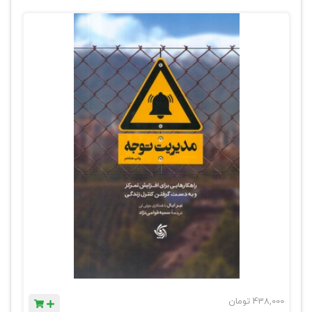
438,000
تومان