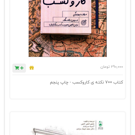
290,000
تومان
کتاب 700 نکته ی کاروکسب - چاپ پنجم