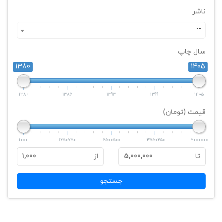
ناشر
--
سال چاپ
1380
1405
1380
1386
1393
1399
1405
قیمت (تومان)
1000
1250750
2500500
3750250
5000000
تا
5,000,000
از
1,000
جستجو