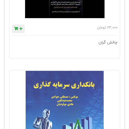
23,000
تومان
چالش گران