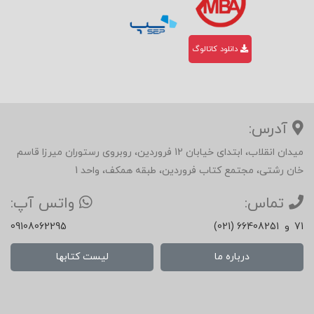
دانلود کاتالوگ
آدرس:
میدان انقلاب، ابتدای خیابان 12 فروردین، روبروی رستوران میرزا قاسم
خان رشتی، مجتمع کتاب فروردین، طبقه همکف، واحد 1
تماس:
واتس آپ:
71
و
(021) 66408251
09108062295
درباره ما
لیست کتابها