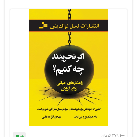
279,900
تومان