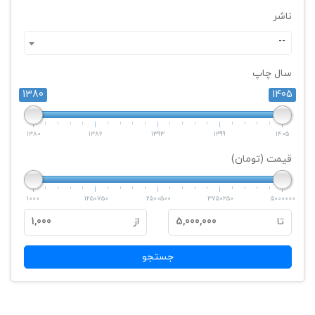
ناشر
--
سال چاپ
1380
1405
1380
1386
1393
1399
1405
قیمت (تومان)
1000
1250750
2500500
3750250
5000000
تا
5,000,000
از
1,000
جستجو